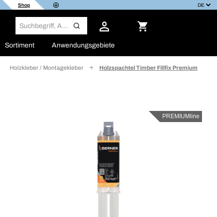
Shop
Sortiment
Anwendungsgebiete
Holzkleber / Montagekleber
Holzspachtel Timber Fillfix Premium
PREMIUMline