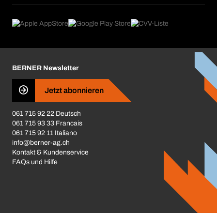
eProcurement
Was wir anbieten
Rückgabe / Reklamation
Product Compliance
Produktfinder
Was uns antreibt
Broschüren / Kataloge
Corporate Responsibility
Karriere
BERNER Newsletter
Business Conduct
Jetzt abonnieren
061 715 92 22 Deutsch
061 715 93 33 Francais
061 715 92 11 Italiano
info@berner-ag.ch
Kontakt & Kundenservice
FAQs und Hilfe