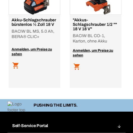
Akku-Schlagschrauber
"Akkus-
bürstenlos ½ Zoll 18 V
Schlagschrauber 1/2 ""
18 V 18 V"
BACIW BL MS, 5.0 Ah,
BACIW BL CO-1,
BERA® CLIC+
Karton, ohne Akku
Anmelden, um Preise zu
Anmelden, um Preise zu
sehen
sehen
PUSHING THE LIMITS.
Self-Service Portal