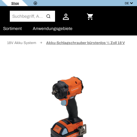
Shop
Sortiment
Anwendungsgebiete
18V Akku System
Akku-Schlagschrauber bürstenlos ½ Zoll 18 V