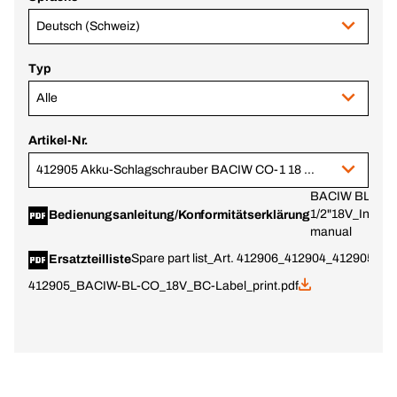
Deutsch (Schweiz)
Typ
Alle
Artikel-Nr.
412905 Akku-Schlagschrauber BACIW CO-1 18 V, 5.0 Ah im BERA® CLIC+
BACIW BL CO-
1/2"18V_Instruc
Bedienungsanleitung/Konformitätserklärung
manual
Spare part list_Art. 412906_412904_412905
14.
Ersatzteilliste
412905_BACIW-BL-CO_18V_BC-Label_print.pdf