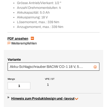
Grösse Antrieb/Vierkant: 1/2 "
Anzahl Drehmomentstufen: 4
Akkukapazität: 5.0 Ah
Akkuspannung: 18 V
Lösemoment, max.: 339 Nm
Anzugsmoment, max.: 339 Nm
PDF ansehen
Weiterempfehlen
Variante
Akku-Schlagschrauber BACIW CO-1 18 V, 5.0 Ah im BERA® CLIC+
Menge
VPE / ST
1
Hinweis zum Produktdesign und -layout