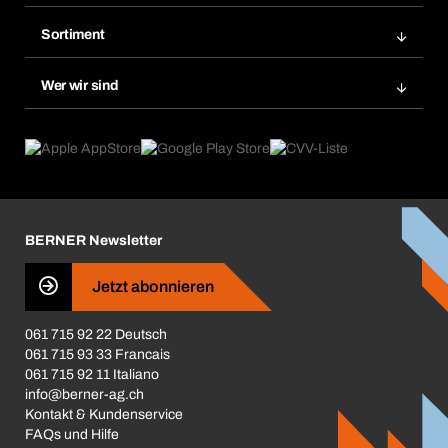
Bera Modul-Regalsystem
Merklisten
Sortiment
Bera Smart
Nachbestellung
Produktneuheiten
Gefahrenstoffdatenbank
Wer wir sind
Dauerauftrag
Anwendungsgebiete
eProcurement
Was wir anbieten
Rückgabe / Reklamation
Product Compliance
Produktfinder
Was uns antreibt
Broschüren / Kataloge
Corporate Responsibility
Karriere
BERNER Newsletter
Business Conduct
Jetzt abonnieren
061 715 92 22 Deutsch
061 715 93 33 Francais
061 715 92 11 Italiano
info@berner-ag.ch
Kontakt & Kundenservice
FAQs und Hilfe