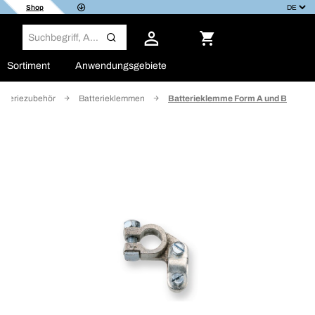
Shop
Sortiment
Anwendungsgebiete
atteriezubehör
Batterieklemmen
Batterieklemme Form A und B