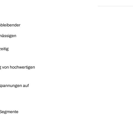
hbleibender
hmässigen
eitig
 von hochwertigen
Spannungen auf
e Segmente