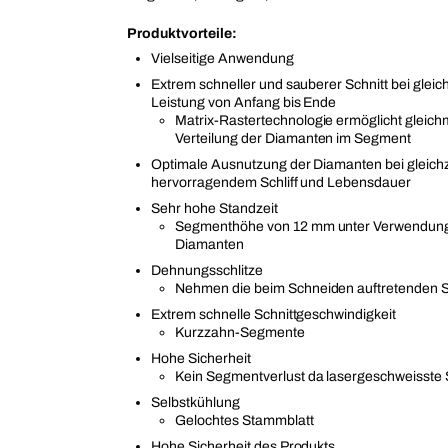
Produktvorteile:
Vielseitige Anwendung
Extrem schneller und sauberer Schnitt bei gleic
Leistung von Anfang bis Ende
Matrix-Rastertechnologie ermöglicht gleic
Verteilung der Diamanten im Segment
Optimale Ausnutzung der Diamanten bei gleichz
hervorragendem Schliff und Lebensdauer
Sehr hohe Standzeit
Segmenthöhe von 12 mm unter Verwendung
Diamanten
Dehnungsschlitze
Nehmen die beim Schneiden auftretenden 
Extrem schnelle Schnittgeschwindigkeit
Kurzzahn-Segmente
Hohe Sicherheit
Kein Segmentverlust da lasergeschweisst
Selbstkühlung
Gelochtes Stammblatt
Hohe Sicherheit des Produkts