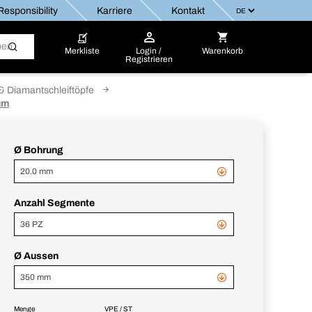
esponsibility
Karriere
Kontakt
Merkliste
Login /
Warenkorb
Registrieren
 Diamantschleiftöpfe
um
Ø Bohrung
20.0 mm
Anzahl Segmente
36 PZ
Ø Aussen
350 mm
Menge
VPE / ST