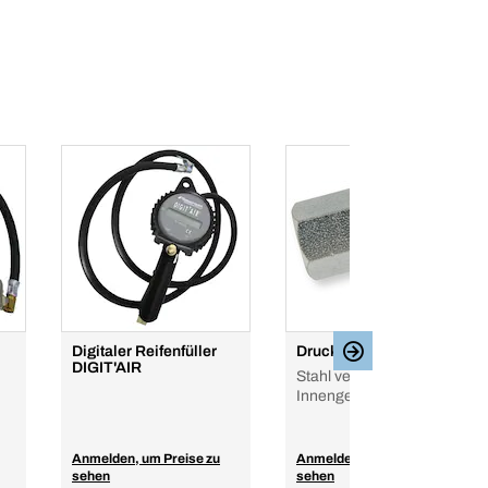
Digitaler Reifenfüller
Druckluft Stecknippel
DIGIT'AIR
Stahl verzinkt, mit
Innengewinde
Anmelden, um Preise zu
Anmelden, um Preise zu
sehen
sehen