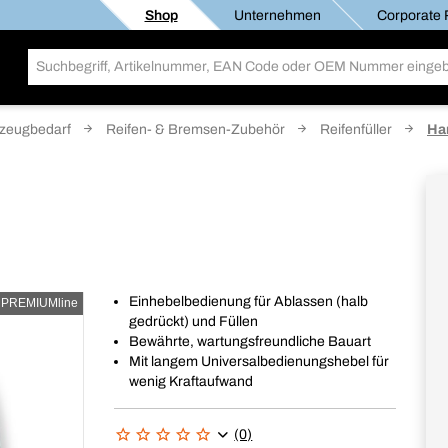
Shop
Unternehmen
Corporate R
zeugbedarf
Reifen- & Bremsen-Zubehör
Reifenfüller
Han
Einhebelbedienung für Ablassen (halb
PREMIUMline
gedrückt) und Füllen
Bewährte, wartungsfreundliche Bauart
Mit langem Universalbedienungshebel für
wenig Kraftaufwand
(0)