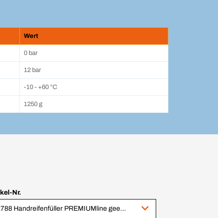
Wert
0 bar
12 bar
-10 - +60 °C
1250 g
ikel-Nr.
52788 Handreifenfüller PREMIUMline geeicht