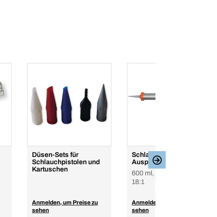
Düsen-Sets für
Schlauchbeutel-
Schlauchpistolen und
Auspresspistole
Kartuschen
600 ml, Druckverhältnis:
18:1
Anmelden, um Preise zu
Anmelden, um Preise zu
sehen
sehen