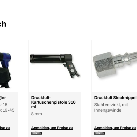
ch
ler
Druckluft-
Druckluft Stecknippel
Kartuschenpistole 310
-15,
Stahl verzinkt, mit
ml
 x 19-45
Innengewinde
8 mm
ise zu
Anmelden, um Preise zu
Anmelden, um Preise zu
sehen
sehen