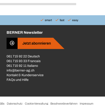
smart
fast
easy
BERNER Newsletter
Jetzt abonnieren
061 715 92 22 Deutsch
061 715 93 33 Francais
061 715 92 11 Italiano
info@berner-ag.ch
Kontakt & Kundenservice
FAQs und Hilfe
GBs
Datenschutz
Cookie-Verwaltung
Beschwerdeverfahren
Impressum