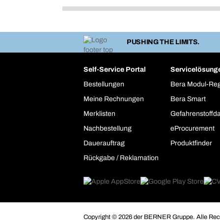
PUSHING THE LIMITS.
Self-Service Portal
Servicelösung
Bestellungen
Bera Modul-Re
Meine Rechnungen
Bera Smart
Merklisten
Gefahrenstoffd
Nachbestellung
eProcurement
Dauerauftrag
Produktfinder
Rückgabe / Reklamation
Copyright © 2026 der BERNER Gruppe. Alle Rech