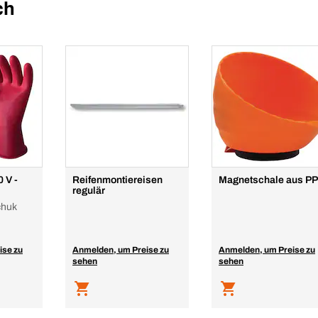
ch
 V -
Reifenmontiereisen
Magnetschale aus PP
regulär
chuk
ise zu
Anmelden, um Preise zu
Anmelden, um Preise zu
sehen
sehen