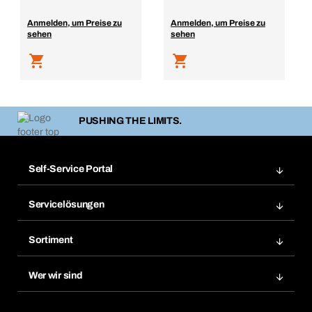
Anmelden, um Preise zu
Anmelden, um Preise zu
sehen
sehen
PUSHING THE LIMITS.
Self-Service Portal
Bestellungen
Servicelösungen
Meine Rechnungen
Bera Modul-Regalsystem
Merklisten
Sortiment
Bera Smart
Nachbestellung
Produktneuheiten
Gefahrenstoffdatenbank
Wer wir sind
Dauerauftrag
Anwendungsgebiete
eProcurement
Was wir anbieten
Rückgabe / Reklamation
Product Compliance