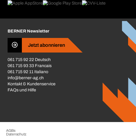
Produktfinder
Was uns antreibt
Broschüren / Kataloge
Corporate Responsibility
Karriere
BERNER Newsletter
Business Conduct
Jetzt abonnieren
061 715 92 22 Deutsch
061 715 93 33 Francais
061 715 92 11 Italiano
info@berner-ag.ch
Kontakt & Kundenservice
FAQs und Hilfe
AGBs
Datenschutz