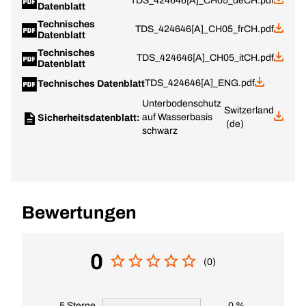
TDS_424646[A]_CH05_deCH.pdf
Datenblatt
Technisches
TDS_424646[A]_CH05_frCH.pdf
Datenblatt
Technisches
TDS_424646[A]_CH05_itCH.pdf
Datenblatt
TDS_424646[A]_ENG.pdf
Technisches Datenblatt
Unterbodenschutz
Switzerland
auf Wasserbasis
Sicherheitsdatenblatt:
(de)
schwarz
Bewertungen
0
(0)
5 Sterne
0 %