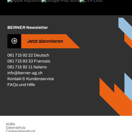
Was uns antreibt
Broschüren / Kataloge
Corporate Responsibility
Karriere
BERNER Newsletter
Business Conduct
Jetzt abonnieren
061 715 92 22 Deutsch
061 715 93 33 Francais
061 715 92 11 Italiano
info@berner-ag.ch
Kontakt & Kundenservice
FAQs und Hilfe
AGBs
Datenschutz
Cookie-Verwaltung