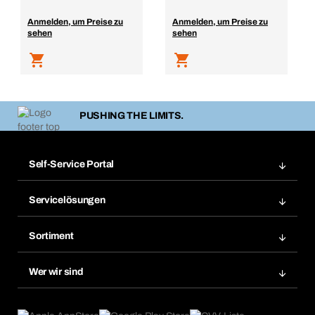
Anmelden, um Preise zu
Anmelden, um Preise zu
sehen
sehen
PUSHING THE LIMITS.
Self-Service Portal
Bestellungen
Servicelösungen
Meine Rechnungen
Bera Modul-Regalsystem
Merklisten
Sortiment
Bera Smart
Nachbestellung
Produktneuheiten
Gefahrenstoffdatenbank
Wer wir sind
Dauerauftrag
Anwendungsgebiete
eProcurement
Was wir anbieten
Rückgabe / Reklamation
Product Compliance
Produktfinder