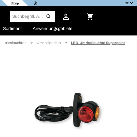
Shop
Sortiment
Anwendungsgebiete
 Umrissleuchten
Umrissleuchte
LED-Umrissleuchte Superpoint