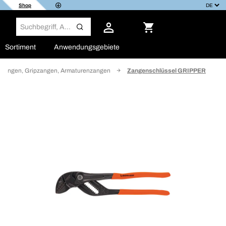
Shop
Sortiment
Anwendungsgebiete
zangen, Gripzangen, Armaturenzangen
Zangenschlüssel GRIPPER