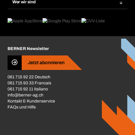
Gefahrenstoffdatenbank
Wer wir sind
Dauerauftrag
Anwendungsgebiete
eProcurement
Was wir anbieten
Rückgabe / Reklamation
Product Compliance
Produktfinder
Was uns antreibt
Broschüren / Kataloge
Corporate Responsibility
Karriere
BERNER Newsletter
Business Conduct
Jetzt abonnieren
061 715 92 22 Deutsch
061 715 93 33 Francais
061 715 92 11 Italiano
info@berner-ag.ch
Kontakt & Kundenservice
FAQs und Hilfe