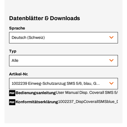
Datenblätter & Downloads
Sprache
Deutsch (Schweiz)
Typ
Alle
Artikel-Nr.
1002239 Einweg-Schutzanzug SMS 5/6, blau, Grösse XL
User Manual Disp. Coverall SMS 5/6 blu
Bedienungsanleitung
1002237_DispCoverallSMSblue_DoC.p
Konformitätserklärung