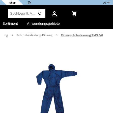
Shop
Sortiment
Anwendungsgebiete
eidung
Schutzbekleidung Einweg
Einweg-Schutzanzug SMS 5/6