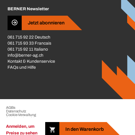
Karriere
BERNER Newsletter
Business Conduct
Jetzt abonnieren
061 715 92 22 Deutsch
061 715 93 33 Francais
061 715 92 11 Italiano
info@berner-ag.ch
Kontakt & Kundenservice
FAQs und Hilfe
AGBs
Datenschutz
Cookie-Verwaltung
Beschwerdeverfahren
Impressum
Anmelden, um
In den Warenkorb
Preise zu sehen
Copyright © 2026 der BERNER Gruppe. Alle Rechte vorbehalten.