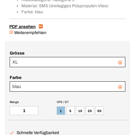
Material: SMS (dreilagiges Polypropylen-Vlies)
Farbe: blau
PDF ansehen
Weiterempfehlen
Grösse
XL
Farbe
blau
Menge
VPE / ST
1
5
10
25
50
Schnelle Verfügbarkeit