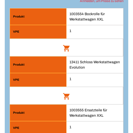
Anmelden, um Preise zu sehen
1003554 Bockrolle für
Werkstattwagen XXL
1
13411 Schloss Werkstattwagen
Bockrolle für Werkstattwagen XXL
Evolution
Artikelnummer: 1003554
1
Anmelden
VPE/ST
1003555 Ersatzteile für
Schloss Werkstattwagen Evolution
1
Werkstattwagen XXL
Menge
Artikelnummer: 13411
1