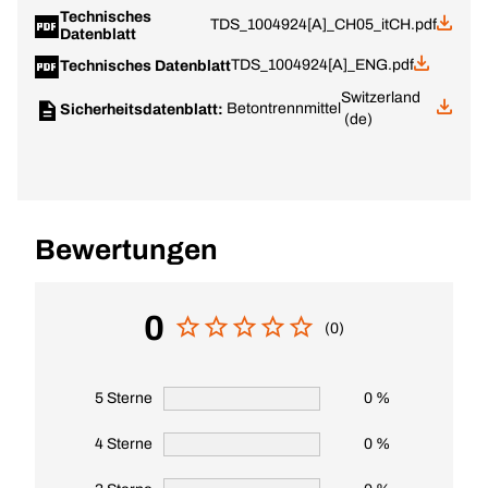
Technisches
TDS_1004924[A]_CH05_itCH.pdf
Datenblatt
TDS_1004924[A]_ENG.pdf
Technisches Datenblatt
Switzerland
Betontrennmittel
Sicherheitsdatenblatt:
(de)
Bewertungen
0
(0)
5 Sterne
0 %
4 Sterne
0 %