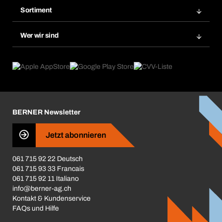
Bera Modul-Regalsystem
Merklisten
Sortiment
Bera Smart
Nachbestellung
Produktneuheiten
Gefahrenstoffdatenbank
Wer wir sind
Dauerauftrag
Anwendungsgebiete
eProcurement
Was wir anbieten
Rückgabe / Reklamation
Product Compliance
Produktfinder
Was uns antreibt
Broschüren / Kataloge
Corporate Responsibility
Karriere
BERNER Newsletter
Business Conduct
Jetzt abonnieren
061 715 92 22 Deutsch
061 715 93 33 Francais
061 715 92 11 Italiano
info@berner-ag.ch
Kontakt & Kundenservice
FAQs und Hilfe