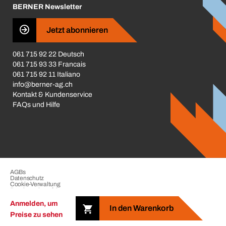
BERNER Newsletter
Business Conduct
Jetzt abonnieren
061 715 92 22 Deutsch
061 715 93 33 Francais
061 715 92 11 Italiano
info@berner-ag.ch
Kontakt & Kundenservice
FAQs und Hilfe
AGBs
Datenschutz
Cookie-Verwaltung
Beschwerdeverfahren
Impressum
Anmelden, um
In den Warenkorb
Preise zu sehen
Copyright © 2026 der BERNER Gruppe. Alle Rechte vorbehalten.