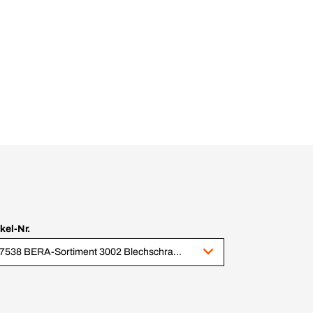
ikel-Nr.
117538 BERA-Sortiment 3002 Blechschrauben Kreuzschlitz Nachfüllsortiment