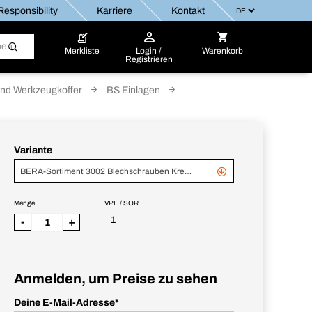
esponsibility
Karriere
Kontakt
Merkliste
Login /
Warenkorb
Registrieren
nd Werkzeugkoffer
BS Einlagen
Variante
BERA-Sortiment 3002 Blechschrauben Kreuzschlitz Nachfüllsortiment
Menge
VPE / SOR
1
-
+
Anmelden, um Preise zu sehen
Deine E-Mail-Adresse
*