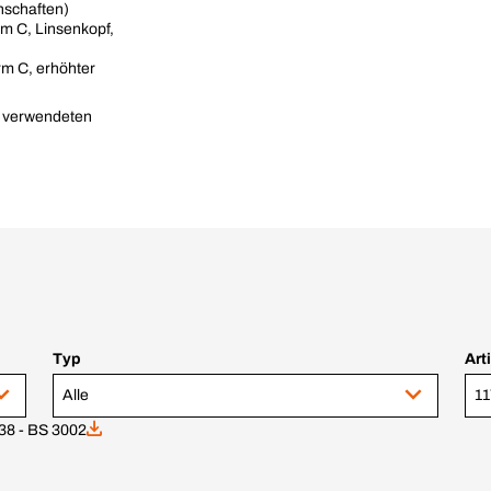
nschaften)
m C, Linsenkopf,
m C, erhöhter
n verwendeten
Typ
Art
Alle
38 - BS 3002