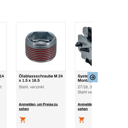
14
Ölablassschraube M 24
Systemschraube für
x 1.5 x 16.5
Montageschienen
t
Stahl, verzinkt
27/18, 30/15, 30/30,
Stahl verzinkt
Anmelden, um Preise zu
Anmelden, um Preise zu
sehen
sehen