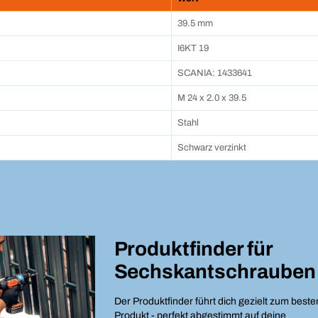
39.5 mm
I6KT 19
SCANIA: 1433641
M 24 x 2.0 x 39.5
Stahl
Schwarz verzinkt
Produktfinder für
Sechskantschrauben
Der Produktfinder führt dich gezielt zum beste
Produkt - perfekt abgestimmt auf deine