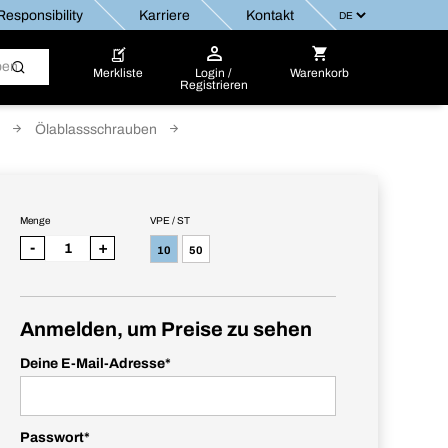
esponsibility
Karriere
Kontakt
Merkliste
Login /
Warenkorb
Registrieren
Ölablassschrauben
Menge
VPE / ST
-
+
10
50
Anmelden, um Preise zu sehen
Deine E-Mail-Adresse
*
Passwort
*