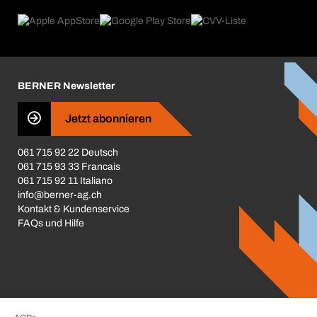
Rückgabe / Reklamation
Product Compliance
Produktfinder
Was uns antreibt
Broschüren / Kataloge
Corporate Responsibility
Karriere
BERNER Newsletter
Business Conduct
Jetzt abonnieren
061 715 92 22 Deutsch
061 715 93 33 Francais
061 715 92 11 Italiano
info@berner-ag.ch
Kontakt & Kundenservice
FAQs und Hilfe