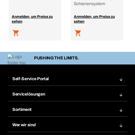
Schienensystem
Anmelden, um Preise zu
Anmelden, um Preise zu
sehen
sehen
PUSHING THE LIMITS.
Self-Service Portal
Bestellungen
Servicelösungen
Meine Rechnungen
Bera Modul-Regalsystem
Merklisten
Sortiment
Bera Smart
Nachbestellung
Produktneuheiten
Gefahrenstoffdatenbank
Wer wir sind
Dauerauftrag
Anwendungsgebiete
eProcurement
Was wir anbieten