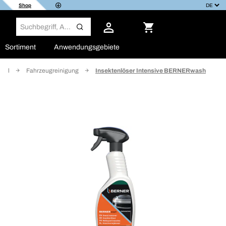
Shop
Sortiment
Anwendungsgebiete
ttel
Fahrzeugreinigung
Insektenlöser Intensive BERNERwash