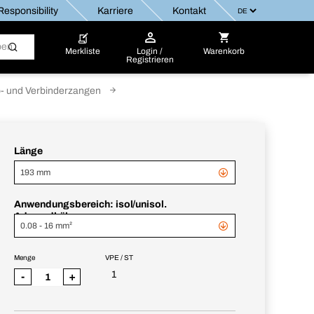
esponsibility
Karriere
Kontakt
Merkliste
Login /
Warenkorb
Registrieren
- und Verbinderzangen
Länge
193 mm
Anwendungsbereich: isol/unisol.
Aderendhülsen
0.08 - 16 mm²
Menge
VPE / ST
1
-
+