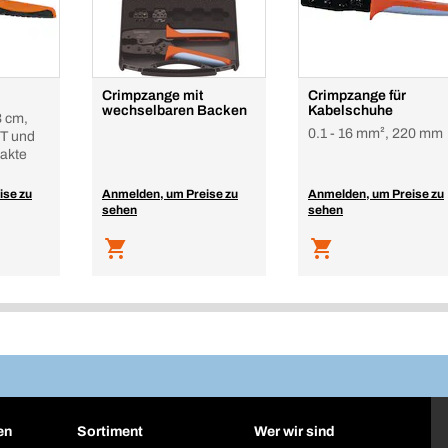
Crimpzange mit
Crimpzange für
wechselbaren Backen
Kabelschuhe
3 cm,
0.1 - 16 mm², 220 mm
T und
akte
ise zu
Anmelden, um Preise zu
Anmelden, um Preise zu
sehen
sehen
en
Sortiment
Wer wir sind