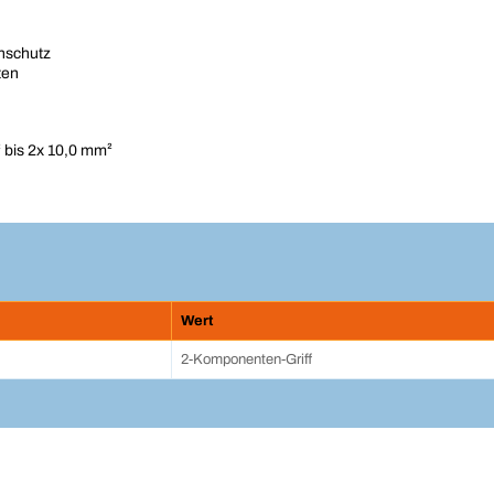
chschutz
ten
 bis 2x 10,0 mm²
Wert
2-Komponenten-Griff