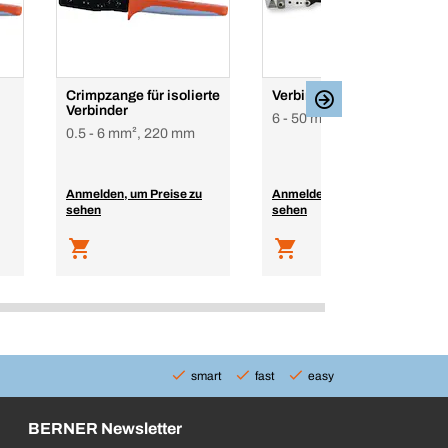
Crimpzange für isolierte
Verbinderzange HEX
Verbinder
6 - 50 mm², 400 mm
0.5 - 6 mm², 220 mm
Anmelden, um Preise zu
Anmelden, um Preise zu
sehen
sehen
smart
fast
easy
BERNER Newsletter