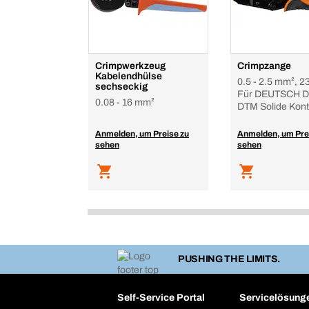
Crimpwerkzeug
Crimpzange
Kabelendhülse
0.5 - 2.5 mm², 2
sechseckig
Für DEUTSCH D
0.08 - 16 mm²
DTM Solide Kont
Anmelden, um Preise zu
Anmelden, um Pre
sehen
sehen
PUSHING THE LIMITS.
Self-Service Portal
Servicelösung