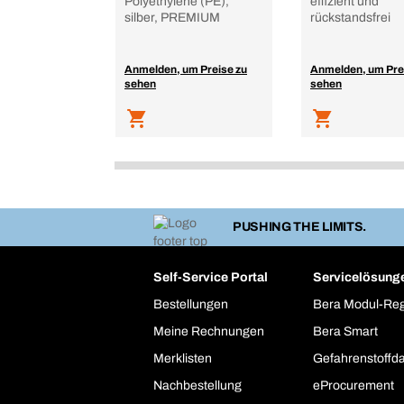
Polyethylene (PE),
effizient und
silber, PREMIUM
rückstandsfrei
Anmelden, um Preise zu
Anmelden, um Pre
sehen
sehen
PUSHING THE LIMITS.
Self-Service Portal
Servicelösung
Bestellungen
Bera Modul-Re
Meine Rechnungen
Bera Smart
Merklisten
Gefahrenstoffd
Nachbestellung
eProcurement