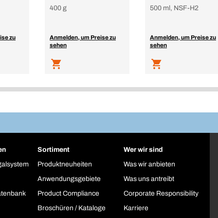
400 g
500 ml, NSF-H2
ise zu
Anmelden, um Preise zu
Anmelden, um Preise zu
sehen
sehen
en
Sortiment
Wer wir sind
galsystem
Produktneuheiten
Was wir anbieten
Anwendungsgebiete
Was uns antreibt
atenbank
Product Compliance
Corporate Responsibility
Broschüren / Kataloge
Karriere