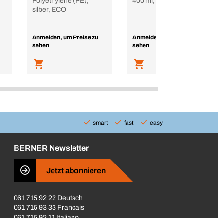
Polyethylene (PE),
400 ml, NSF H1
silber, ECO
Anmelden, um Preise zu
Anmelden, um Preise zu
sehen
sehen
smart
fast
easy
BERNER Newsletter
Jetzt abonnieren
061 715 92 22 Deutsch
061 715 93 33 Francais
061 715 92 11 Italiano