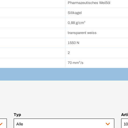
Pharmazeutisches Weißöl
Silikagel
0,88 g/cm³
transparent weiss
1550 N
2
70 mm²/s
Typ
Art
Alle
10