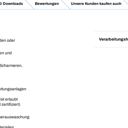
 & Downloads
Bewertungen
Unsere Kunden kaufen auch
Verarbeitungsh
nden oder
en und
 Scharnieren,
beitungsanlagen
st erlaubt
ertifiziert)
sserauswaschung
erialien