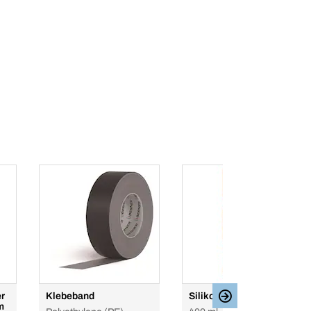
r
Klebeband
Silikon-Fettspray
m