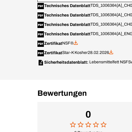
TDS_1006364[A]_CH0
Technisches Datenblatt
TDS_1006364[A]_CH0
Technisches Datenblatt
TDS_1006364[A]_CH05
Technisches Datenblatt
TDS_1006364[A]_ENG
Technisches Datenblatt
NSF®
Zertifikat
Star-K Kosher
28.02.2026
Zertifikat
Lebensmittelfett NSF
Sw
Sicherheitsdatenblatt:
Bewertungen
0