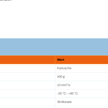
Wert
Kartusche
400 g
10 mm²/s
-20 °C - +90 °C
36 Monate