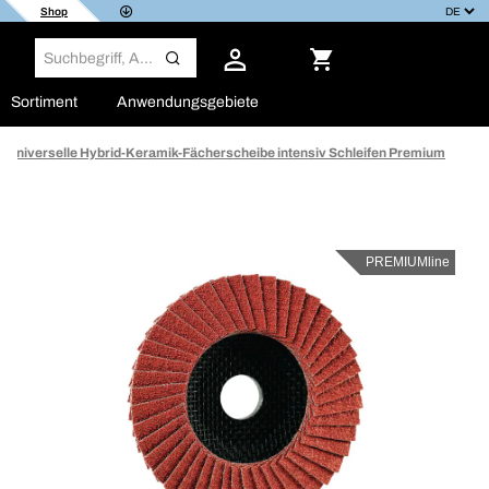
Shop
Sortiment
Anwendungsgebiete
Universelle Hybrid-Keramik-Fächerscheibe intensiv Schleifen Premium
PREMIUMline