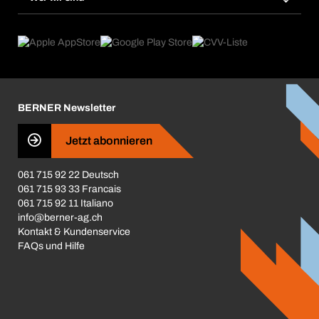
Dauerauftrag
Anwendungsgebiete
eProcurement
Was wir anbieten
Rückgabe / Reklamation
Product Compliance
Produktfinder
Was uns antreibt
Broschüren / Kataloge
Corporate Responsibility
Karriere
BERNER Newsletter
Business Conduct
Jetzt abonnieren
061 715 92 22 Deutsch
061 715 93 33 Francais
061 715 92 11 Italiano
info@berner-ag.ch
Kontakt & Kundenservice
FAQs und Hilfe