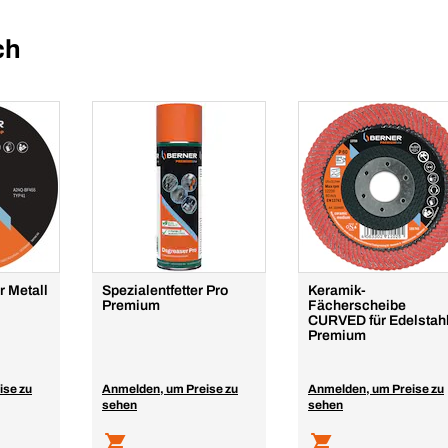
ch
r Metall
Spezialentfetter Pro
Keramik-
Premium
Fächerscheibe
CURVED für Edelstah
Premium
ise zu
Anmelden, um Preise zu
Anmelden, um Preise zu
sehen
sehen