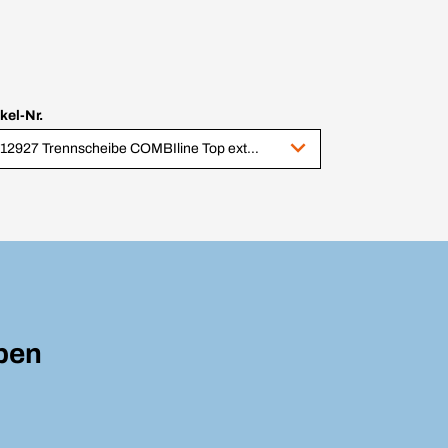
ikel-Nr.
1012927 Trennscheibe COMBIline Top extra dünn 125 x 0,6 x 22,23 mm
ben