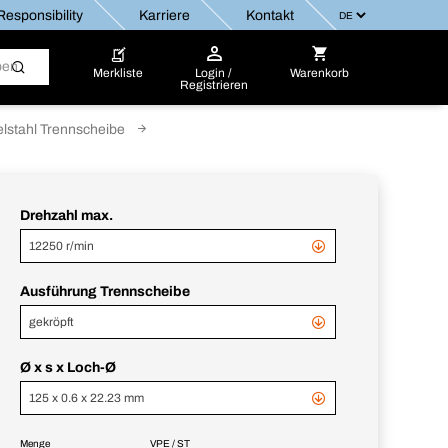
esponsibility
Karriere
Kontakt
Merkliste
Login /
Warenkorb
Registrieren
lstahl Trennscheibe
Drehzahl max.
12250 r/min
Ausführung Trennscheibe
gekröpft
Ø x s x Loch-Ø
125 x 0.6 x 22.23 mm
Menge
VPE / ST