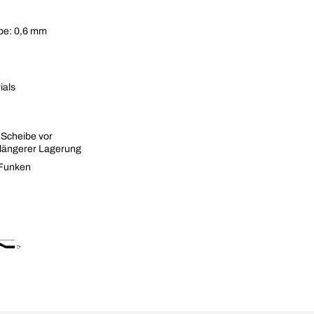
ibe: 0,6 mm
ials
 Scheibe vor
i längerer Lagerung
 Funken