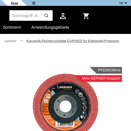
Shop
Sortiment
Anwendungsgebiete
ifmopteller
Keramik-Fächerscheibe CURVED für Edelstahl Premium
PREMIUMline
Mein BERNER Magazin