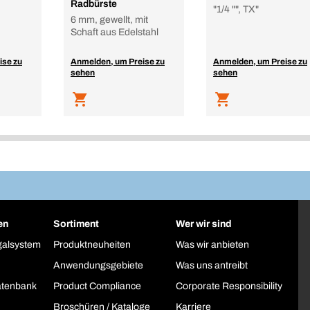
Radbürste
"1/4 "", TX"
6 mm, gewellt, mit
Schaft aus Edelstahl
ise zu
Anmelden, um Preise zu
Anmelden, um Preise zu
sehen
sehen
en
Sortiment
Wer wir sind
galsystem
Produktneuheiten
Was wir anbieten
Anwendungsgebiete
Was uns antreibt
atenbank
Product Compliance
Corporate Responsibility
Broschüren / Kataloge
Karriere