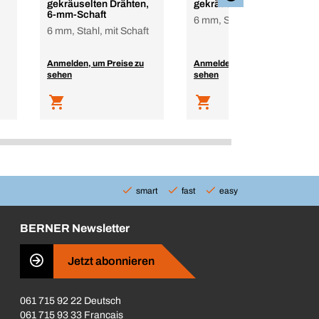
gekräuselten Drähten,
gekräuseltem Draht
6-mm-Schaft
6 mm, Stahl, mit Schaft
6 mm, Stahl, mit Schaft
Anmelden, um Preise zu
Anmelden, um Preise zu
sehen
sehen
smart
fast
easy
BERNER Newsletter
Jetzt abonnieren
061 715 92 22 Deutsch
061 715 93 33 Francais