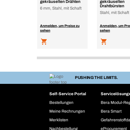
gekräuselten Drähten
gekräuselten
Drahtbürsten
6 mm, Stahl, mit Schaft
Stahl, mit Schaft
Anmelden, um Preise zu
Anmelden, um Pre
sehen
sehen
PUSHING THE LIMITS.
Self-Service Portal
Servicelösung
Bestellungen
Bera Modul-Re
Meine Rechnungen
Bera Smart
Merklisten
Gefahrenstoffd
Nachbestellung
eProcurement