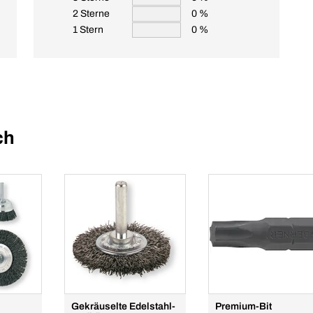
2 Sterne
0 %
1 Stern
0 %
ch
Gekräuselte Edelstahl-
Premium-Bit