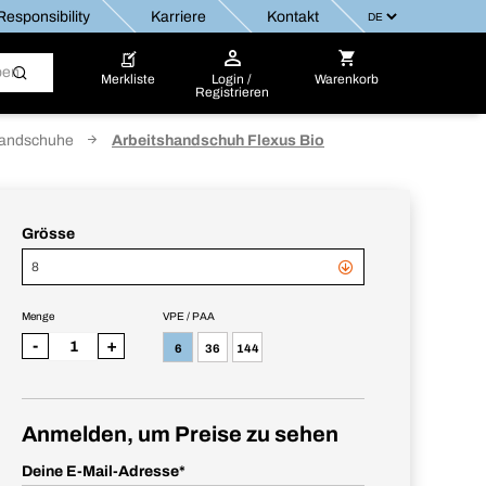
esponsibility
Karriere
Kontakt
Merkliste
Login /
Warenkorb
Registrieren
Handschuhe
Arbeitshandschuh Flexus Bio
Grösse
8
Menge
VPE / PAA
-
+
6
36
144
Anmelden, um Preise zu sehen
Deine E-Mail-Adresse
*