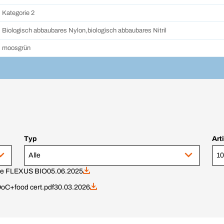
Kategorie 2
Biologisch abbaubares Nylon,biologisch abbaubares Nitril
moosgrün
Typ
Art
Alle
10
ove FLEXUS BIO
05.06.2025
oC+food cert.pdf
30.03.2026