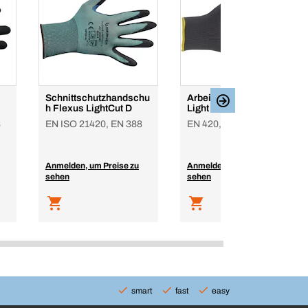
Schnittschutzhandschu
Arbeitshandschuh PU
h Flexus LightCut D
Light
8
EN ISO 21420, EN 388
EN 420, EN 388, grau
Anmelden, um Preise zu
Anmelden, um Preise zu
sehen
sehen
smart
fast
easy