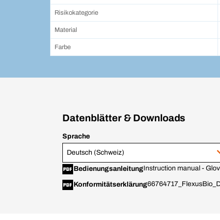
Risikokategorie
Material
Farbe
Datenblätter & Downloads
Sprache
Deutsch (Schweiz)
Instruction manual - Gl
Bedienungsanleitung
66764717_FlexusBio_D
Konformitätserklärung