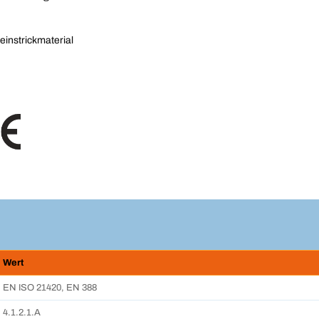
instrickmaterial
Wert
EN ISO 21420, EN 388
4.1.2.1.A