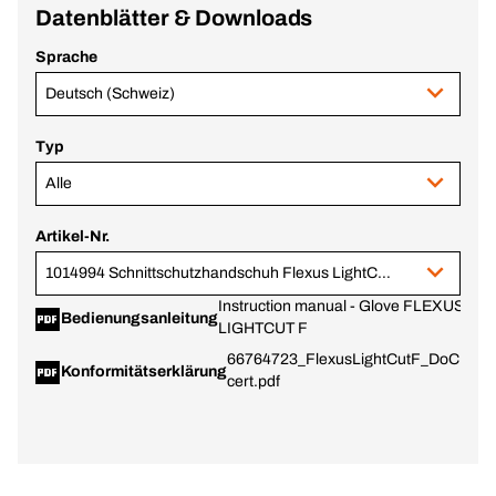
Datenblätter & Downloads
Sprache
Deutsch (Schweiz)
Typ
Alle
Artikel-Nr.
1014994 Schnittschutzhandschuh Flexus LightCut F Gr. 11
Instruction manual - Glove FLEXUS
Bedienungsanleitung
LIGHTCUT F
66764723_FlexusLightCutF_DoC+foo
Konformitätserklärung
cert.pdf