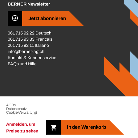
BERNER Newsletter
Business Conduct
Jetzt abonnieren
061 715 92 22 Deutsch
061 715 93 33 Francais
061 715 92 11 Italiano
info@berner-ag.ch
Kontakt & Kundenservice
FAQs und Hilfe
AGBs
Datenschutz
Cookie-Verwaltung
Beschwerdeverfahren
Impressum
Anmelden, um
In den Warenkorb
Preise zu sehen
Copyright © 2026 der BERNER Gruppe. Alle Rechte vorbehalten.