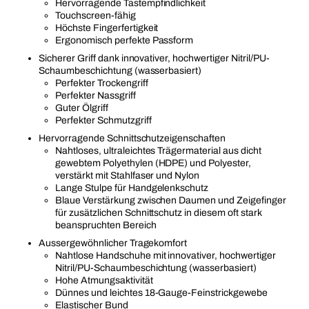
Hervorragende Tastempfindlichkeit
Touchscreen-fähig
Höchste Fingerfertigkeit
Ergonomisch perfekte Passform
Sicherer Griff dank innovativer, hochwertiger Nitril/PU-
Schaumbeschichtung (wasserbasiert)
Perfekter Trockengriff
Perfekter Nassgriff
Guter Ölgriff
Perfekter Schmutzgriff
Hervorragende Schnittschutzeigenschaften
Nahtloses, ultraleichtes Trägermaterial aus dicht
gewebtem Polyethylen (HDPE) und Polyester,
verstärkt mit Stahlfaser und Nylon
Lange Stulpe für Handgelenkschutz
Blaue Verstärkung zwischen Daumen und Zeigefinger
für zusätzlichen Schnittschutz in diesem oft stark
beanspruchten Bereich
Aussergewöhnlicher Tragekomfort
Nahtlose Handschuhe mit innovativer, hochwertiger
Nitril/PU-Schaumbeschichtung (wasserbasiert)
Hohe Atmungsaktivität
Dünnes und leichtes 18-Gauge-Feinstrickgewebe
Elastischer Bund