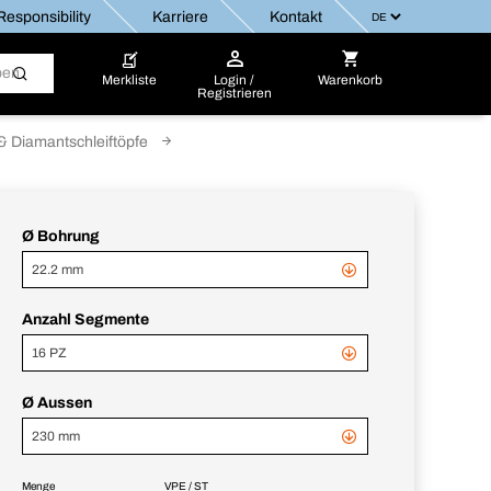
esponsibility
Karriere
Kontakt
Merkliste
Login /
Warenkorb
Registrieren
 Diamantschleiftöpfe
Ø Bohrung
22.2 mm
Anzahl Segmente
16 PZ
Ø Aussen
230 mm
Menge
VPE / ST