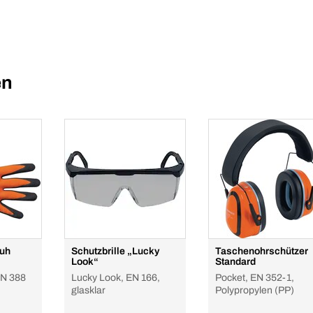
en
huh
Schutzbrille „Lucky
Taschenohrschützer
Look“
Standard
EN 388
Lucky Look, EN 166,
Pocket, EN 352-1,
glasklar
Polypropylen (PP)