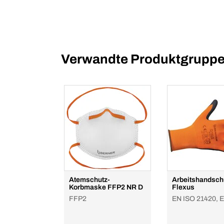
Verwandte Produktgrupp
Atemschutz-
Arbeitshandsc
Korbmaske FFP2 NR D
Flexus
FFP2
EN ISO 21420, 