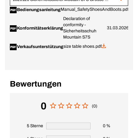
Manual_SafetyShoesAndBoots.pdf
Bedienungsanleitung
Declaration of
conformity -
31.03.2026
Konformitätserklärung
Sicherheitsschuh
Mountain S7S
size table shoes.pdf
Verkaufsunterstützung
Bewertungen
0
(0)
5 Sterne
0 %