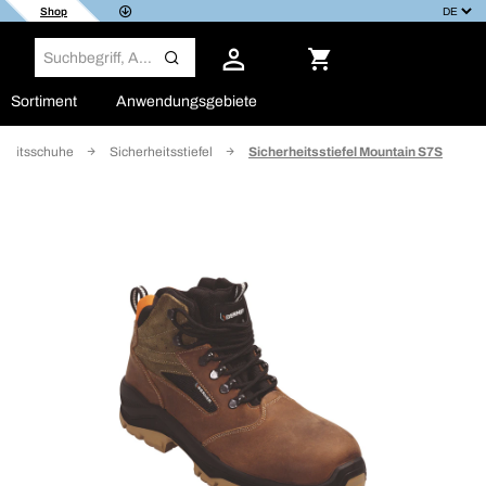
Shop
Sortiment
Anwendungsgebiete
rbeitsschuhe
Sicherheitsstiefel
Sicherheitsstiefel Mountain S7S