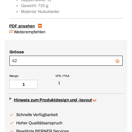
Gewicht: 720 g
Material: Nubukleder
PDF ansehen
Weiterempfehlen
Grösse
42
Menge
VPE / PAA
1
Hinweis zum Produktdesign und -layout
Schnelle Verfügbarkeit
Hoher Qualitätsanspruch
Bewährte BERNER Services