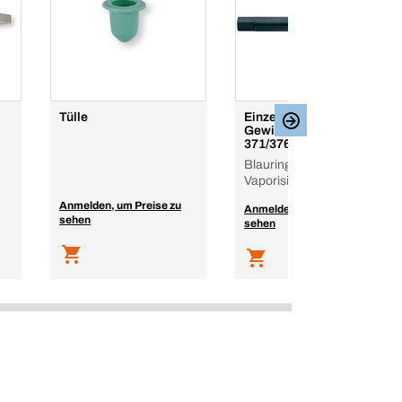
Tülle
Einzelschnitt-
Gewindebohrer DIN
371/376
Blauring, Form B mit
Vaporisierung
Anmelden, um Preise zu
Anmelden, um Preise zu
sehen
sehen