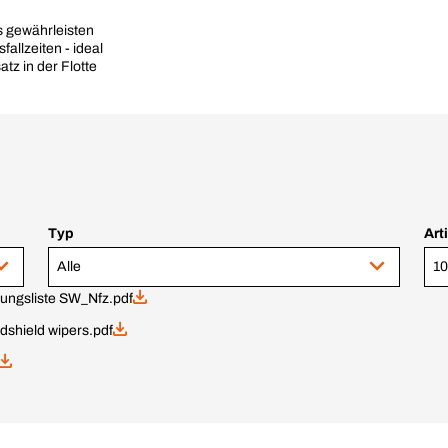
 gewährleisten
allzeiten - ideal
atz in der Flotte
Typ
Art
Alle
ngsliste SW_Nfz.pdf
ndshield wipers.pdf