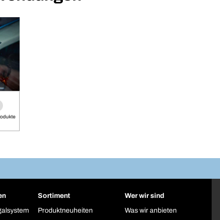
rodukte
en
Sortiment
Wer wir sind
galsystem
Produktneuheiten
Was wir anbieten