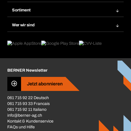
Bera Modul-Regalsystem
Merklisten
Sortiment
Bera Smart
Nachbestellung
Produktneuheiten
Gefahrenstoffdatenbank
Wer wir sind
Dauerauftrag
Anwendungsgebiete
eProcurement
Was wir anbieten
Rückgabe / Reklamation
Product Compliance
Produktfinder
Was uns antreibt
Broschüren / Kataloge
Corporate Responsibility
Karriere
BERNER Newsletter
Business Conduct
Jetzt abonnieren
061 715 92 22 Deutsch
061 715 93 33 Francais
061 715 92 11 Italiano
info@berner-ag.ch
Kontakt & Kundenservice
FAQs und Hilfe