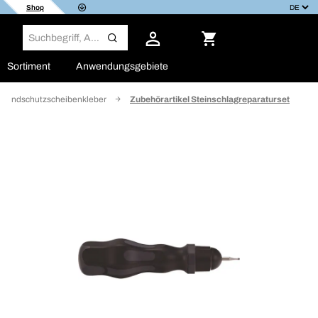
Shop
Sortiment
Anwendungsgebiete
Windschutzscheibenkleber
Zubehörartikel Steinschlagreparaturset