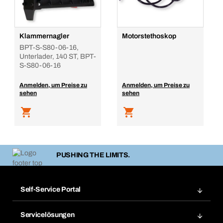
Klammernagler
Motorstethoskop
BPT-S-S80-06-16,
Unterlader, 140 ST, BPT-
S-S80-06-16
Anmelden, um Preise zu
Anmelden, um Preise zu
sehen
sehen
PUSHING THE LIMITS.
Self-Service Portal
Bestellungen
Servicelösungen
Meine Rechnungen