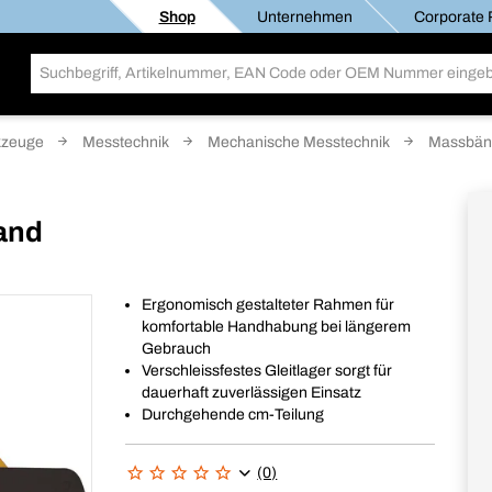
Shop
Unternehmen
Corporate R
kzeuge
Messtechnik
Mechanische Messtechnik
Massbän
and
Ergonomisch gestalteter Rahmen für
komfortable Handhabung bei längerem
Gebrauch
Verschleissfestes Gleitlager sorgt für
dauerhaft zuverlässigen Einsatz
Durchgehende cm-Teilung
(0)