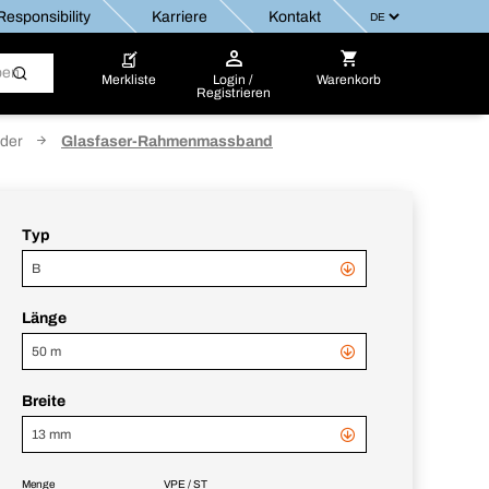
esponsibility
Karriere
Kontakt
Merkliste
Login /
Warenkorb
Registrieren
der
Glasfaser-Rahmenmassband
Typ
B
Länge
50 m
Breite
13 mm
Menge
VPE / ST