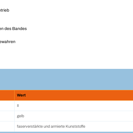
trieb
hen des Bandes
bewahren
Wert
II
gelb
faserverstärkte und armierte Kunststoffe