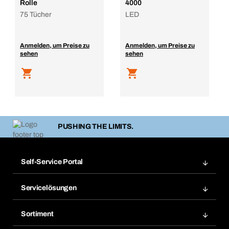
Rolle
4000
75 Tücher
LED
Anmelden, um Preise zu
Anmelden, um Preise zu
sehen
sehen
PUSHING THE LIMITS.
Self-Service Portal
Bestellungen
Servicelösungen
Meine Rechnungen
Bera Modul-Regalsystem
Merklisten
Sortiment
Bera Smart
Nachbestellung