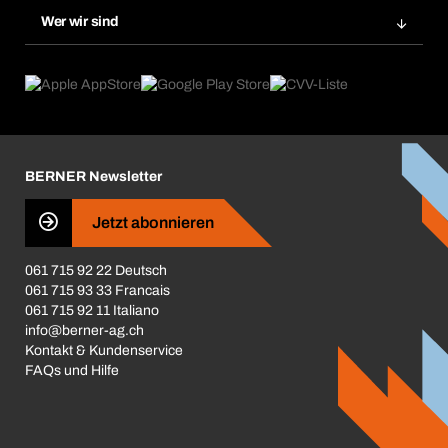
Produktneuheiten
Gefahrenstoffdatenbank
Wer wir sind
Dauerauftrag
Anwendungsgebiete
eProcurement
Was wir anbieten
Rückgabe / Reklamation
Product Compliance
Produktfinder
Was uns antreibt
Broschüren / Kataloge
Corporate Responsibility
Karriere
BERNER Newsletter
Business Conduct
Jetzt abonnieren
061 715 92 22 Deutsch
061 715 93 33 Francais
061 715 92 11 Italiano
info@berner-ag.ch
Kontakt & Kundenservice
FAQs und Hilfe