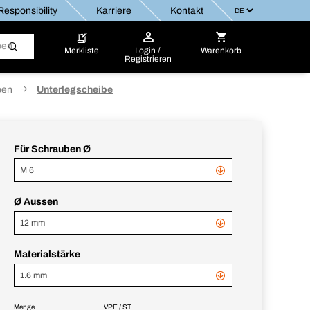
esponsibility
Karriere
Kontakt
Merkliste
Login /
Warenkorb
Registrieren
ben
Unterlegscheibe
Für Schrauben Ø
M 6
Ø Aussen
12 mm
Materialstärke
1.6 mm
Menge
VPE / ST