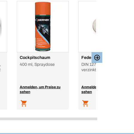
Cockpitschaum
Federring
,
400 ml, Spraydose
DIN 127, Federstahl,
R
verzinkt, Form B
Anmelden, um Preise zu
Anmelden, um Preise zu
sehen
sehen