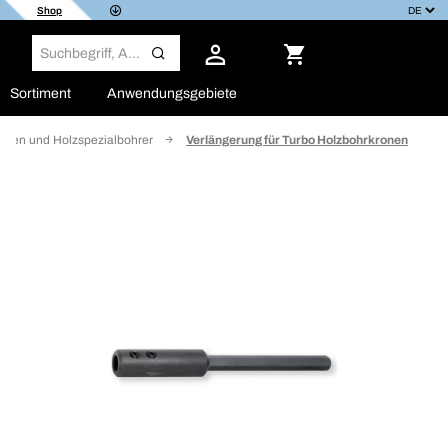
Shop
Sortiment
Anwendungsgebiete
onen und Holzspezialbohrer
Verlängerung für Turbo Holzbohrkronen