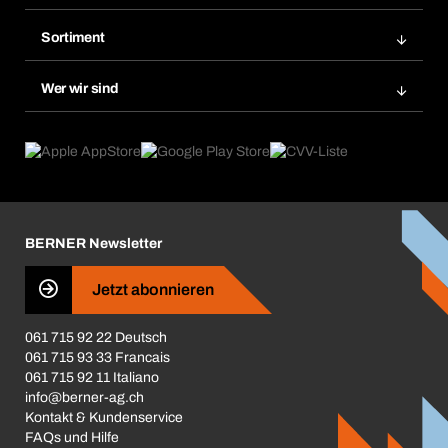
Bera Modul-Regalsystem
Merklisten
Sortiment
Bera Smart
Nachbestellung
Produktneuheiten
Gefahrenstoffdatenbank
Wer wir sind
Dauerauftrag
Anwendungsgebiete
eProcurement
Was wir anbieten
Rückgabe / Reklamation
Product Compliance
Produktfinder
Was uns antreibt
Broschüren / Kataloge
Corporate Responsibility
Karriere
BERNER Newsletter
Business Conduct
Jetzt abonnieren
061 715 92 22 Deutsch
061 715 93 33 Francais
061 715 92 11 Italiano
info@berner-ag.ch
Kontakt & Kundenservice
FAQs und Hilfe