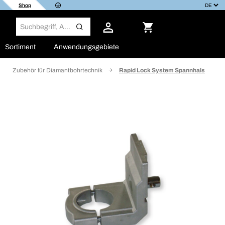
Shop
Sortiment
Anwendungsgebiete
Zubehör für Diamantbohrtechnik
Rapid Lock System Spannhals