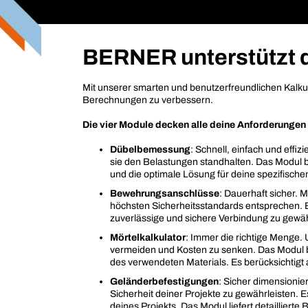
BERNER unterstützt di
Mit unserer smarten und benutzerfreundlichen Kalkula
Berechnungen zu verbessern.
Die vier Module decken alle deine Anforderungen
Dübelbemessung
: Schnell, einfach und effi
sie den Belastungen standhalten. Das Modul 
und die optimale Lösung für deine spezifisch
Bewehrungsanschlüsse
: Dauerhaft sicher.
höchsten Sicherheitsstandards entsprechen. 
zuverlässige und sichere Verbindung zu gewähr
Mörtelkalkulator
: Immer die richtige Menge.
vermeiden und Kosten zu senken. Das Modul
des verwendeten Materials. Es berücksichtigt
Geländerbefestigungen
: Sicher dimensionie
Sicherheit deiner Projekte zu gewährleisten. 
deines Projekts. Das Modul liefert detaillie