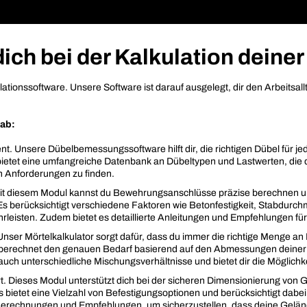
ch bei der Kalkulation deiner
tionssoftware. Unsere Software ist darauf ausgelegt, dir den Arbeitsall
 ab:
zient. Unsere Dübelbemessungssoftware hilft dir, die richtigen Dübel für
bietet eine umfangreiche Datenbank an Dübeltypen und Lastwerten, die 
en Anforderungen zu finden.
 Mit diesem Modul kannst du Bewehrungsanschlüsse präzise berechnen un
Es berücksichtigt verschiedene Faktoren wie Betonfestigkeit, Stabdurc
leisten. Zudem bietet es detaillierte Anleitungen und Empfehlungen für d
 Unser Mörtelkalkulator sorgt dafür, dass du immer die richtige Menge 
 berechnet den genauen Bedarf basierend auf den Abmessungen deiner
 auch unterschiedliche Mischungsverhältnisse und bietet dir die Mögli
rt. Dieses Modul unterstützt dich bei der sicheren Dimensionierung von 
Es bietet eine Vielzahl von Befestigungsoptionen und berücksichtigt da
rte Berechnungen und Empfehlungen, um sicherzustellen, dass deine Gel