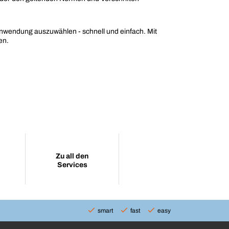
e Anwendung auszuwählen - schnell und einfach. Mit
en.
Zu all den
Services
smart
fast
easy