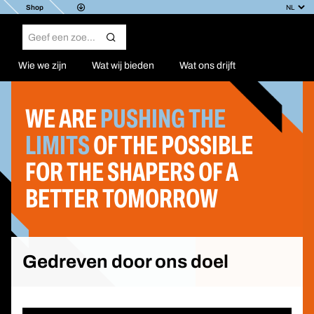
Shop
Wie we zijn
Wat wij bieden
Wat ons drijft
WE ARE
PUSHING THE
LIMITS
OF THE POSSIBLE
FOR THE SHAPERS OF A
BETTER TOMORROW
Gedreven door ons doel