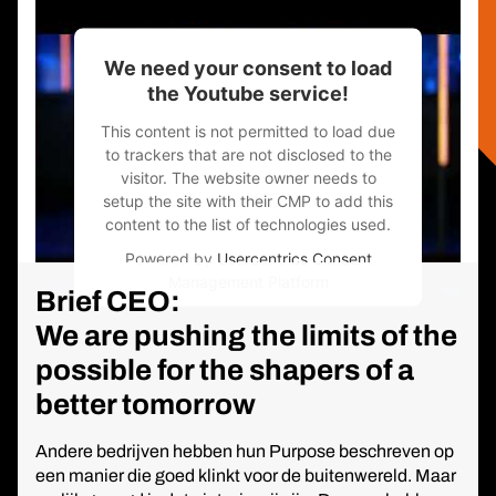
We need your consent to load
the Youtube service!
This content is not permitted to load due
to trackers that are not disclosed to the
visitor. The website owner needs to
setup the site with their CMP to add this
content to the list of technologies used.
Powered by
Usercentrics Consent
Management Platform
Brief CEO:
We are pushing the limits of the
possible for the shapers of a
better tomorrow
Andere bedrijven hebben hun Purpose beschreven op
een manier die goed klinkt voor de buitenwereld. Maar