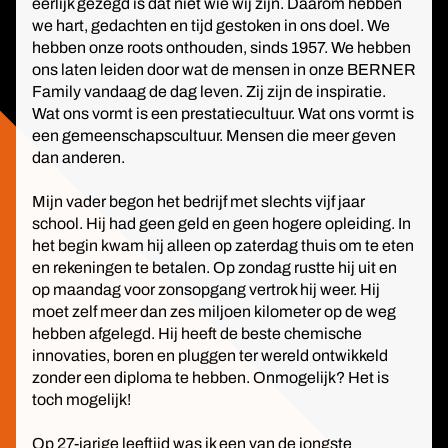
eerlijk gezegd is dat niet wie wij zijn. Daarom hebben
we hart, gedachten en tijd gestoken in ons doel. We
hebben onze roots onthouden, sinds 1957. We hebben
ons laten leiden door wat de mensen in onze BERNER
Family vandaag de dag leven. Zij zijn de inspiratie.
Wat ons vormt is een prestatiecultuur. Wat ons vormt is
een gemeenschapscultuur. Mensen die meer geven
dan anderen.
Mijn vader begon het bedrijf met slechts vijf jaar
school. Hij had geen geld en geen hogere opleiding. In
het begin kwam hij alleen op zaterdag thuis om te eten
en rekeningen te betalen. Op zondag rustte hij uit en
op maandag voor zonsopgang vertrok hij weer. Hij
moet zelf meer dan zes miljoen kilometer op de weg
hebben afgelegd. Hij heeft de beste chemische
innovaties, boren en pluggen ter wereld ontwikkeld
zonder een diploma te hebben. Onmogelijk? Het is
toch mogelijk!
Op 27-jarige leeftijd was ik een van de jongste