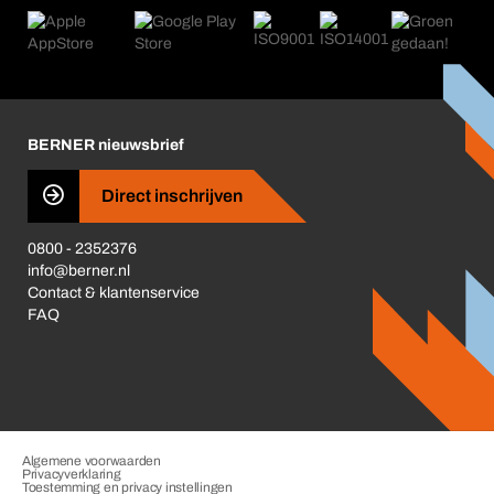
Product Compliance
Productwijzers
Wat ons drijft
Nieuws
Corporate Responsibility
Carrière
Business Conduct
BERNER nieuwsbrief
Direct inschrijven
0800 - 2352376
info@berner.nl
Contact & klantenservice
FAQ
Algemene voorwaarden
Privacyverklaring
Toestemming en privacy instellingen