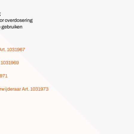
g
oor overdosering
e gebruiken
Art. 1031967
. 1031969
1971
rwijderaar Art. 1031973