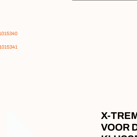
 1015340
 1015341
X-TRE
VOOR 