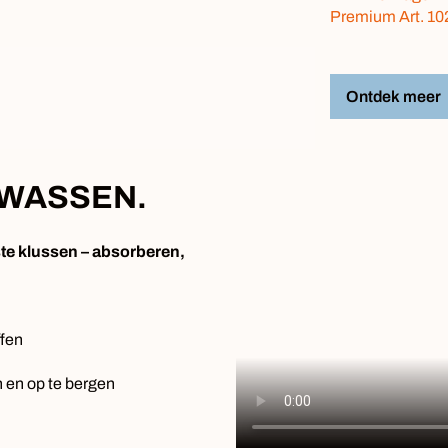
Premium Art. 1
Ontdek meer
 WASSEN.
te klussen – absorberen,
ffen
 en op te bergen