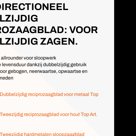
DIRECTIONEEL
LZIJDIG
ROZAAGBLAD: VOOR
LZIJDIG ZAGEN.
e allrounder voor sloopwerk
e levensduur dankzij dubbelzijdig gebruik
or gebogen, neerwaartse, opwaartse en
sneden
Dubbelzijdig reciprozaagblad voor metaal Top
Tweezijdig reciprozaagblad voor hout Top Art.
 Tweezijdig hardmetalen sloopzaagblad