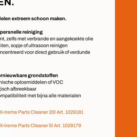
EN.
elen extreem schoon maken.
persnelle reiniging
ënt, zelfs met verbrande en aangekoekte olie
ten, sopje of ultrasoon reinigen
centreerd voor direct gebruik of verdunde
ernieuwbare grondstoffen
nische oplosmiddelen of VOC
gisch afbreekbaar
mpatibiliteit met bijna alle materialen
X-treme Parts Cleaner 20l Art. 1029181
X-treme Parts Cleaner 5l Art. 1029179