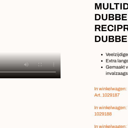
MULTI
DUBBE
RECIP
DUBBE
Veelzijdig
Extra lang
Gemaakt vo
invalzaag
In winkelwagen: 
Art. 1029187
In winkelwagen: 
1029188
In winkelwagen: