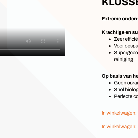
KLUSS
Extreme onderd
Krachtige en su
Zeer effici
Voor opspui
Supergecon
reiniging
Op basis van h
Geen orga
Snel biolo
Perfecte co
In winkelwagen: 
In winkelwagen: 