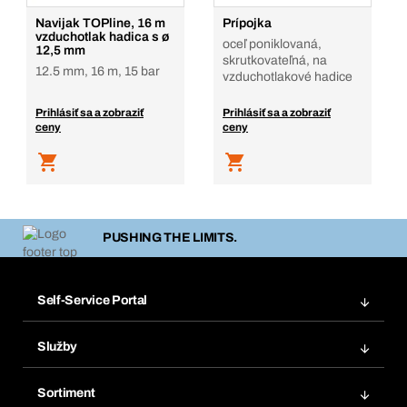
Navijak TOPline, 16 m
Prípojka
vzduchotlak hadica s ø
oceľ poniklovaná,
12,5 mm
skrutkovateľná, na
12.5 mm, 16 m, 15 bar
vzduchotlakové hadice
Prihlásiť sa a zobraziť
Prihlásiť sa a zobraziť
ceny
ceny
PUSHING THE LIMITS.
Self-Service Portal
Objednávky
Služby
Faktúry
Regálový systém Bera® Modul
Obľúbené
Sortiment
Systém Bera® Smart