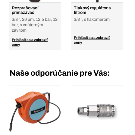
Rozprašovací
Tlakový regulátor s
primazávač
filtrom
3/8 ", 20 µm, 12.5 bar, 12
3/8 ", s tlakomerom
bar, s vnútorným
závitom
Prihlásiť sa a zobraziť
Prihlásiť sa a zobraziť
ceny
ceny
Naše odporúčanie pre Vás: