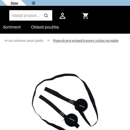
Shop
Sortiment
Oblasti použitia
uktom na ochranu proti pádu
Popruh pre prípad traumy visiac po páde