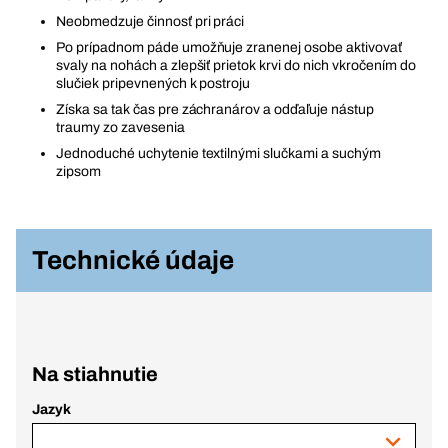
Neobmedzuje činnosť pri práci
Po prípadnom páde umožňuje zranenej osobe aktivovať
svaly na nohách a zlepšiť prietok krvi do nich vkročením do
slučiek pripevnených k postroju
Získa sa tak čas pre záchranárov a odďaľuje nástup
traumy zo zavesenia
Jednoduché uchytenie textilnými slučkami a suchým
zipsom
Technické údaje
Na stiahnutie
Jazyk