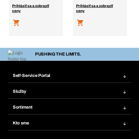
Prihlásiť sa a zobraziť
Prihlásiť sa a zobraziť
ceny
ceny
PUSHING THE LIMITS.
Self-Service Portal
Objednávky
Služby
Faktúry
Regálový systém Bera® Modul
Obľúbené
Sortiment
Systém Bera® Smart
Opakované objednávky
Inovácie produktov
Chemická databáza
Kto sme
Predplatné
Oblasti použitia
eProcurement
Čo ponúkame
FAQ
Product Compliance