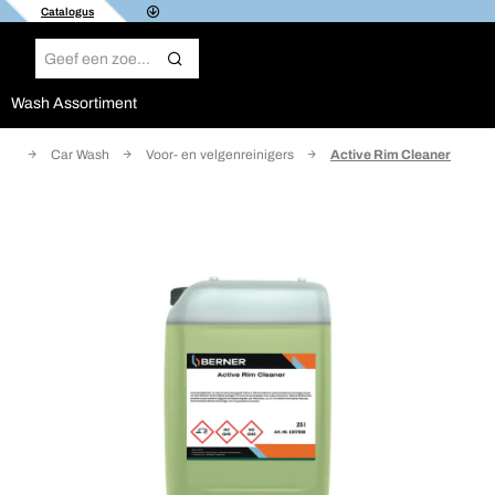
Catalogus
Wash Assortiment
me
Car Wash
Voor- en velgenreinigers
Active Rim Cleaner