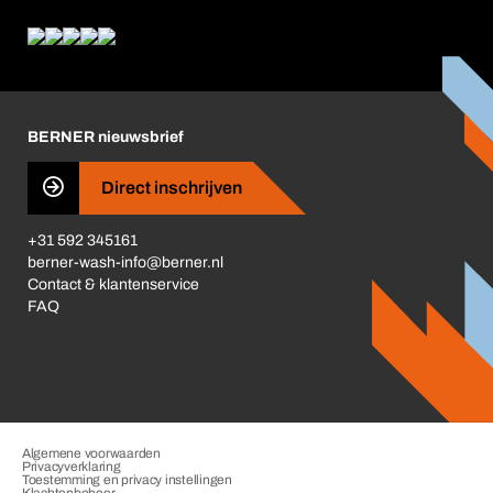
Wat wij bieden
Wat ons drijft
Corporate Responsibility
Carrière
BERNER nieuwsbrief
Business Conduct
Direct inschrijven
+31 592 345161
berner-wash-info@berner.nl
Contact & klantenservice
FAQ
Algemene voorwaarden
Privacyverklaring
Toestemming en privacy instellingen
Klachtenbeheer