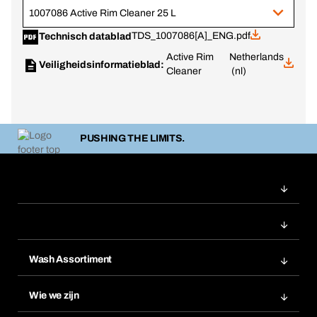
1007086 Active Rim Cleaner 25 L
TDS_1007086[A]_ENG.pdf
Technisch datablad
Active Rim
Netherlands
Veiligheidsinformatieblad:
Cleaner
(nl)
PUSHING THE LIMITS.
Wash Assortiment
Productinnovaties
Wie we zijn
Product Compliance