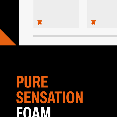
PURE
SENSATION
FOAM