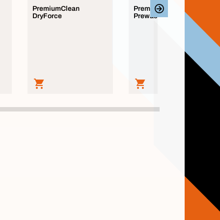
PremiumClean
PremiumClean
DryForce
Prewash