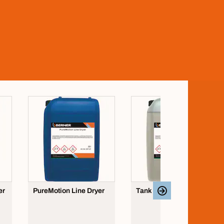
er
PureMotion Line Dryer
Tank cleaner TC 1