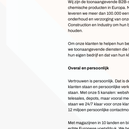
Wij zijn de toonaangevende B2B-sp
chemische producten in Europa. 
leveren we meer dan 100.000 eers
onderhoud en verzorging van onze 
Construction en Industry om hun b
houden.
Om onze klanten te helpen hun bed
we toonaangevende diensten die he
hun eigen bedrijf en dat van hun k
Overal en persoonlijk
Vertrouwen is persoonlijk. Dat is 
klanten staan en persoonlijke ve
staan. Met onze 5 kanalen: webs
telesales, depots, maar vooral m
staan we 24/7 klaar voor onze kla
12 miljoen persoonlijke contactm
Met magazijnen in 10 landen en 
echte Europese voetafdruk. We be