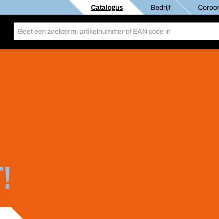
Catalogus
Bedrijf
Corpor
!