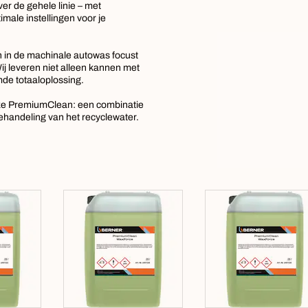
r de gehele linie – met
male instellingen voor je
en in de machinale autowas focust
j leveren niet alleen kannen met
mde totaaloplossing.
nze PremiumClean: een combinatie
handeling van het recyclewater.