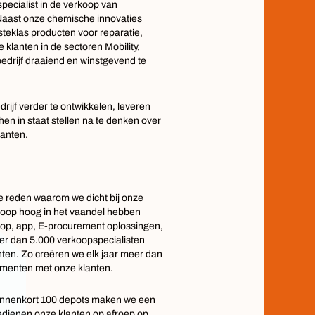
ecialist in de verkoop van
Naast onze chemische innovaties
teklas producten voor reparatie,
klanten in de sectoren Mobility,
edrijf draaiend en winstgevend te
rijf verder te ontwikkelen, leveren
n in staat stellen na te denken over
lanten.
de reden waarom we dicht bij onze
rkoop hoog in het vaandel hebben
hop, app, E-procurement oplossingen,
eer dan 5.000 verkoopspecialisten
nten. Zo creëren we elk jaar meer dan
omenten met onze klanten.
binnenkort 100 depots maken we een
dienen onze klanten op afroep op