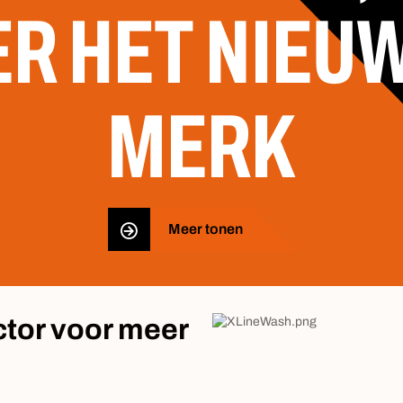
ER HET NIEU
MERK
Meer tonen
tor voor meer