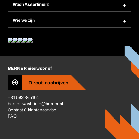
Wash Assortiment
Productinnovaties
Wie we zijn
Product Compliance
Wat wij bieden
Wat ons drijft
Corporate Responsibility
Carrière
BERNER nieuwsbrief
Business Conduct
Direct inschrijven
+31 592 345161
berner-wash-info@berner.nl
Contact & klantenservice
FAQ