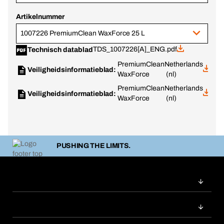
Artikelnummer
1007226 PremiumClean WaxForce 25 L
TDS_1007226[A]_ENG.pdf
Technisch datablad
PremiumClean
Netherlands
Veiligheidsinformatieblad:
WaxForce
(nl)
PremiumClean
Netherlands
Veiligheidsinformatieblad:
WaxForce
(nl)
PUSHING THE LIMITS.