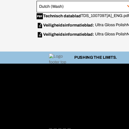
Dutch (Wash)
TDS_1007097[A]_ENG.pd
Technisch datablad
Ultra Gloss Polish
N
Veiligheidsinformatieblad:
Ultra Gloss Polish
N
Veiligheidsinformatieblad:
PUSHING THE LIMITS.