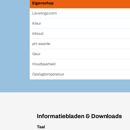
Eigenschap
Leveringsvorm
Kleur
Inhoud
pH-waarde
Geur
Houdbaarheid
Opslagtemperatuur
Informatiebladen & Downloads
Taal