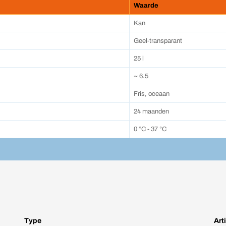
Waarde
Kan
Geel-transparant
25 l
~ 6.5
Fris, oceaan
24 maanden
0 °C - 37 °C
Type
Art