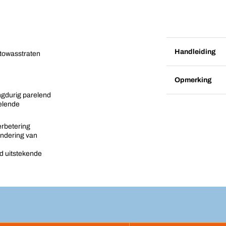
Handleiding
utowasstraten
Opmerking
ngdurig parelend
elende
erbetering
indering van
jd uitstekende