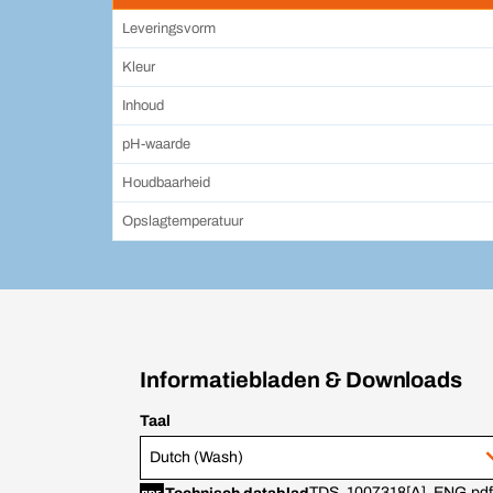
Leveringsvorm
Kleur
Inhoud
pH-waarde
Houdbaarheid
Opslagtemperatuur
Informatiebladen & Downloads
Taal
Dutch (Wash)
TDS_1007318[A]_ENG.pdf