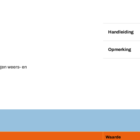
Handleiding
Opmerking
egen weers- en
Waarde