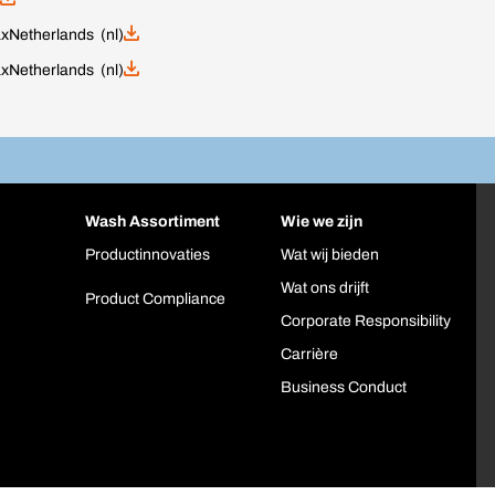
ax
Netherlands (nl)
ax
Netherlands (nl)
Wash Assortiment
Wie we zijn
Productinnovaties
Wat wij bieden
Wat ons drijft
Product Compliance
Corporate Responsibility
Carrière
Business Conduct