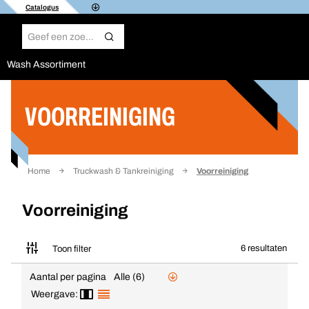
Catalogus
Wash Assortiment
VOORREINIGING
Filter
Home
Truckwash & Tankreiniging
Voorreiniging
Voorreiniging
6 resultaten
Toon filter
Aantal per pagina
Alle (6)
Weergave: