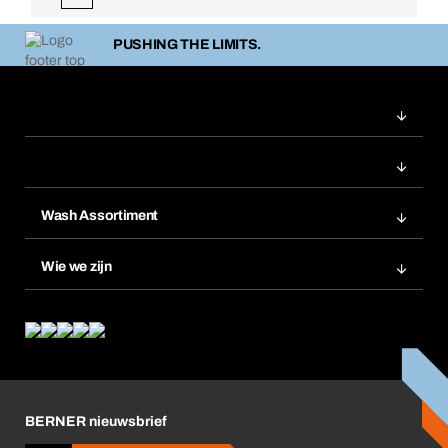
PUSHING THE LIMITS.
Wash Assortiment
Productinnovaties
Wie we zijn
Product Compliance
Wat wij bieden
Wat ons drijft
Corporate Responsibility
Carrière
BERNER nieuwsbrief
Business Conduct