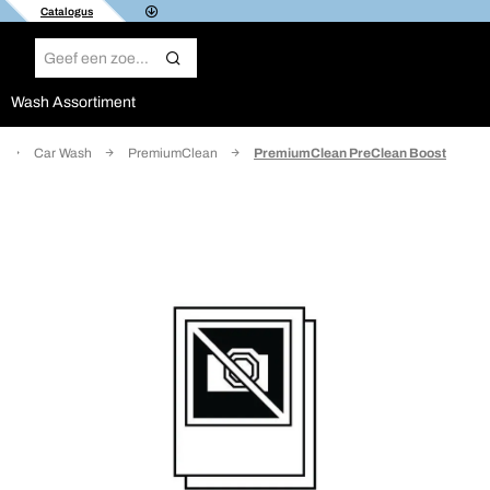
Catalogus
Wash Assortiment
Car Wash
PremiumClean
PremiumClean PreClean Boost