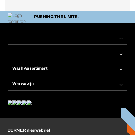
PUSHING THE LIMITS.
Wash Assortiment
Productinnovaties
Wie we zijn
Product Compliance
Wat wij bieden
Wat ons drijft
Corporate Responsibility
Carrière
BERNER nieuwsbrief
Business Conduct