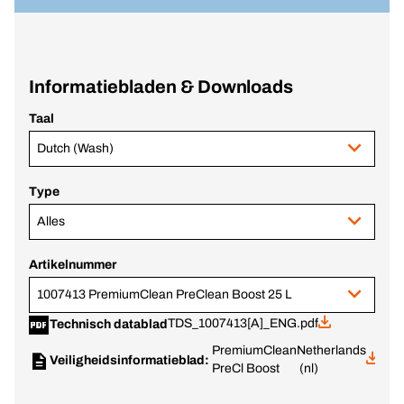
Informatiebladen & Downloads
Taal
Dutch (Wash)
Type
Alles
Artikelnummer
1007413 PremiumClean PreClean Boost 25 L
TDS_1007413[A]_ENG.pdf
Technisch datablad
PremiumClean
Netherlands
Veiligheidsinformatieblad:
PreCl Boost
(nl)